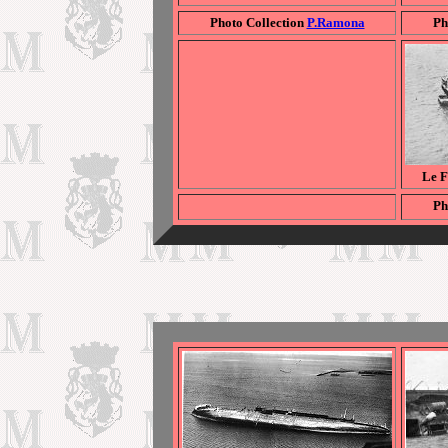
Photo Collection
P.Ramona
Ph
Le F
Ph