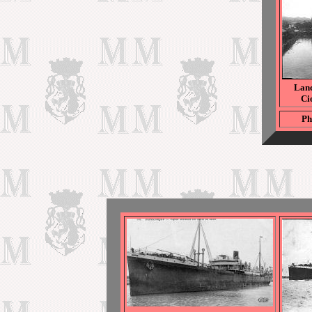
Lanc
Ci
Ph