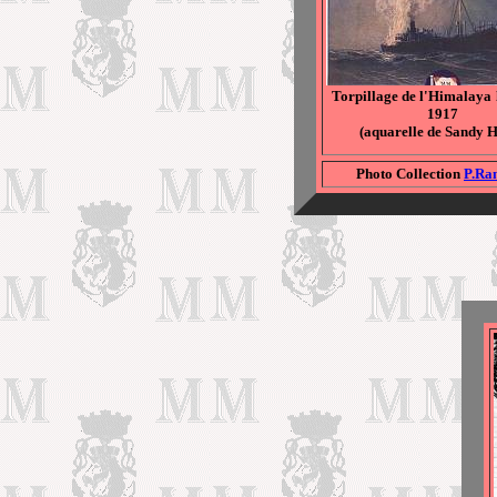
Torpillage de l'Himalaya
1917
(aquarelle de Sandy 
Photo Collection
P.Ra