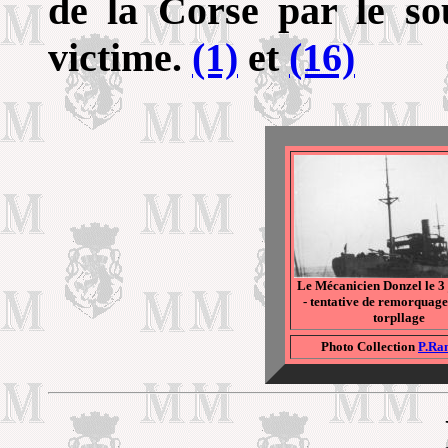
de la Corse par le so
victime.
(1)
et
(16)
Le
Mécanicien Donzel le 3 
- tentative de remorquage
torpllage
Photo Collection
P.Ra