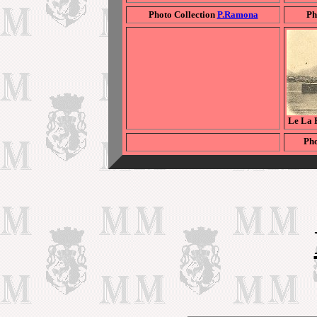
Photo Collection
P.Ramona
Ph
Le La P
Pho