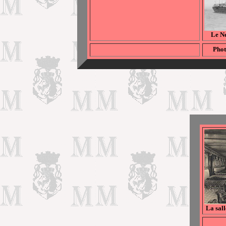
Le Ne
Pho
La sal