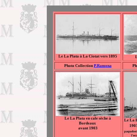
Le La Plata à La Ciotat vers 1895
L
Photo Collection
P.Ramona
Ph
Le La Plata en cale sèche à
Le La 
Bordeaux
1903
avant 1903
paquebot
l'oc