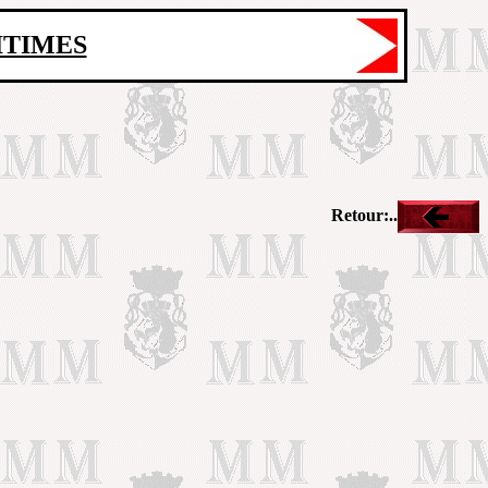
ITIMES
Retour:..