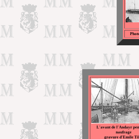
Phot
L'avant de l'Andayr pen
naufrage
gravure d'Emile Ti