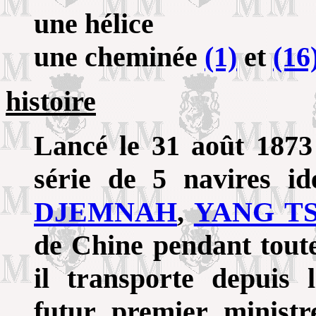
une hélice
une cheminée
(1)
et
(16
histoire
Lancé le 31 août 1873
série de 5 navires i
DJEMNAH
,
YANG T
de Chine pendant toute
il transporte depuis
futur premier minist