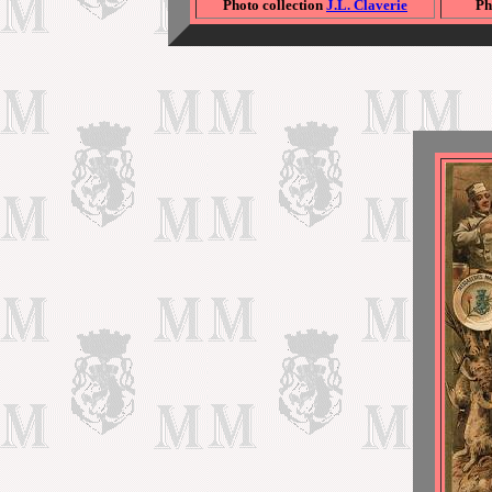
Photo collection
J.L. Claverie
Ph