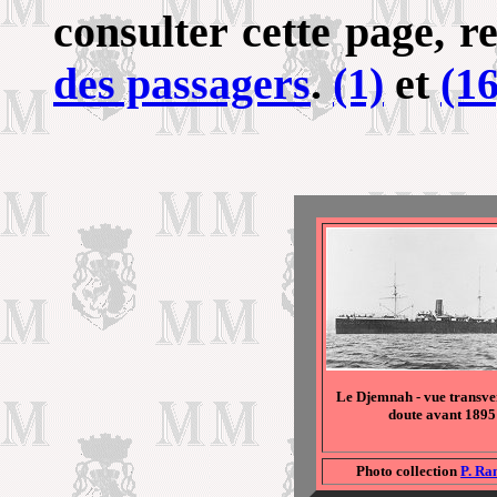
consulter cette page, r
des passagers
.
(1)
et
(16
Le Djemnah - vue transver
doute avant 1895
Photo collection
P. R