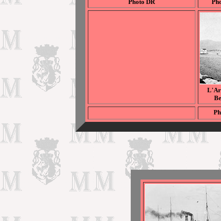
Photo DR
Pho
L'Ar
Be
Ph