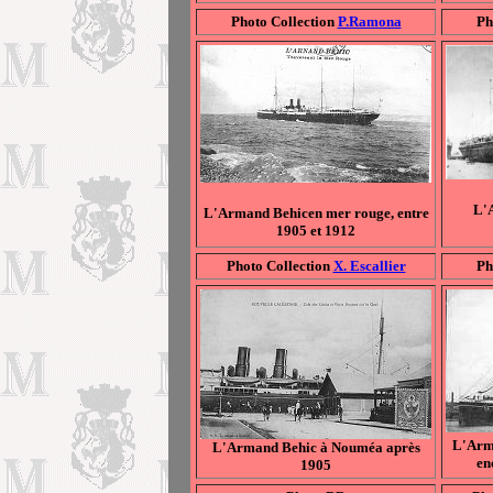
Photo Collection
P.Ramona
Ph
L'
L'Armand Behicen mer rouge, entre
1905 et 1912
Photo Collection
X. Escallier
Ph
L'Arm
L'Armand Behic à Nouméa après
en
1905