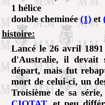
1 hélice
double cheminée
(1)
et
histoire:
Lancé le 26 avril 1891
d'Australie, il deva
départ, mais fut re
mort de celui-ci, un d
Troisième de sa série,
CIOTAT
, et peu différ