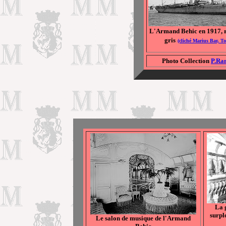
L'Armand Behic en 1917, r
gris
(cliché Marius Bar, T
Photo Collection
P.Ra
La 
surpl
Le salon de musique de l'Armand