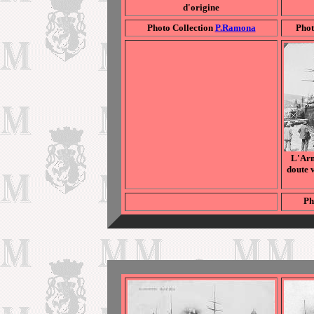
d'origine
Photo Collection
P.Ramona
Pho
L
'Ar
doute 
Ph