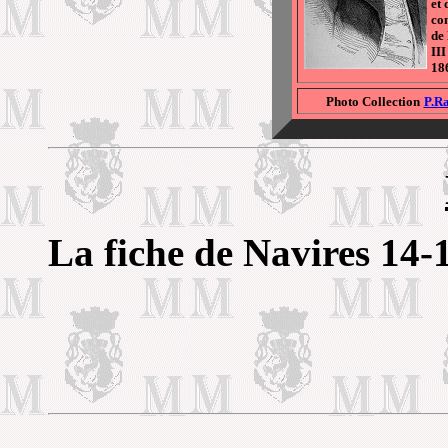
et 
co
de
III
18
Photo Collection
P.R
La fiche de Navires 14-