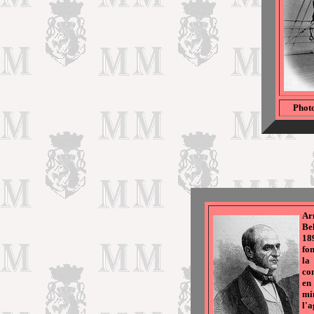
Photo
Ar
Be
18
fo
la
co
en
mi
l'a