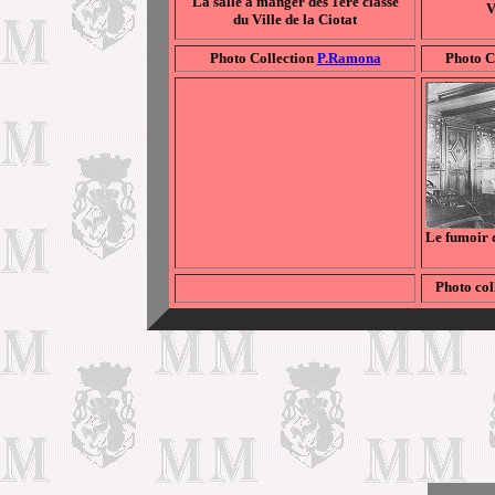
La salle à manger des 1ère classe
V
du Ville de la Ciotat
Photo Collection
P.Ramona
Photo C
Le fumoir d
Photo co