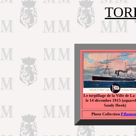
TOR
Le
torpillage de la Ville de La
le 14 décembre 1915 (aquarel
Sandy Hook)
Photo Collection
P.Ramo