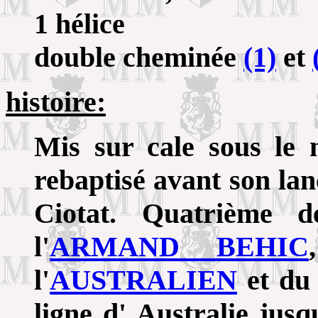
1 hélice
double cheminée
(1)
et
histoire:
Mis sur cale sous l
rebaptisé avant son lan
Ciotat. Quatrième d
l'
ARMAND BEHIC
l'
AUSTRALIEN
et d
ligne d' Australie jus