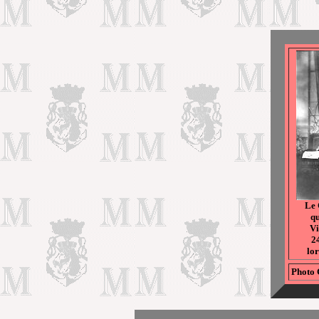
Le 
q
Vi
2
lor
Photo 