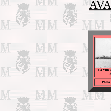
AVA
La Ville 
d
Photo 