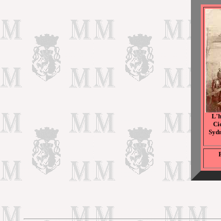
L'h
Ci
Sydn