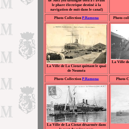
de Suez (on distingue bien à l'avant
le phare électrique destiné à la
navigation de nuit dans le canal)
Photo Collection
P.Ramona
Photo col
La Ville d
La Ville de La Ciotat quittant le quai
de Nouméa
Photo Collection
P.Ramona
Photo C
La Ville de La Ciotat désarmée dans